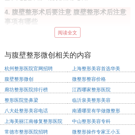
4. 腹壁整形术后要注意 腹壁整形术后注意
事项有哪些
腹壁整形术后注意事项：
阅读全文
1、术后7天之内尽量避免手术部位沾水。
与腹壁整形微创相关的内容
2、保证手术部位清洁，防止感染。如果伤口上有血
痂或分泌物，可用无菌盐水擦拭。
杭州整形医院官网招聘
上海整形美容首选华美
3、避免进食刺激性食物如辣椒等。
腹壁整形微创
微整形整容价格
4、严格遵守医生嘱咐服药及复诊。
廊坊整形医院排行榜
江西哪家整形医院
5、术后需戒烟至少2周。
整形医院垫鼻梁
临沂泉美整形美容
6、女性求美者在腹壁成形术后均应禁用避孕药。
八大处整形美容电话
南通哪里有学做微整形
5. 肚子大、皮肤松弛怎么办~腹壁整形手术
上海美丽江南修复整形医院
中山整形美容专科
详解
常德市整形医院招聘
微整形操作专家王小玉