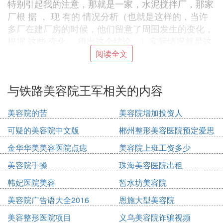
特别引起我的注意，那就是一家，水泥搅拌厂，那家
厂根 据 ， 现 有的 情况分析（也就是这样的，当许
多厂在建厂房的时候，他们留意了周围发生的变化，
根据 这些 变化， 得出这个结论。）实际情况就是这
样，他们在建厂的时候急需搅拌好的水泥，而这家厂
阅读全文
恰恰弥补了这个 空白。
与铁路美容院王军相关的内容
㈡ 南昌市铁路第二小学怎么样
学校不差，老师没有师德，但是教育孩子靠的是老
美容院的苦
美容院增加投资人
师，小孩在里面读了几年书，碰到一个王军老师何文
可疑的美容院中文版
郴州整形美容医院预定爱思
娜老师，黄林香老师，而且还是教工子女班老师，道
特
德败坏的不行，收礼收钱不算，还讹家长送礼，把孩
金华华美美容医院点痣
美容院上班工资多少
子不当孩子，骂孩子去死吃屎傻子哑巴，罚跪，打都
美容院手操
珠海美容医院出租
是有尊严的惩罚，这些人猖狂坏到一个什么程度，估
计只有你碰上了才知道。这些不是空口评说的，有证
韩妃医院美容
皙水坊美容院
据有真相的。连一个清洁工的素质都都不如。当然也
美容院广告语大全2016
恩施大型美容院
碰到过好老师，但是太少了，如果家长们选学校一定
美容整形医院项目
义乌美容院诈骗视频
多打听，情愿上好点学校，对孩子的身心健康好。