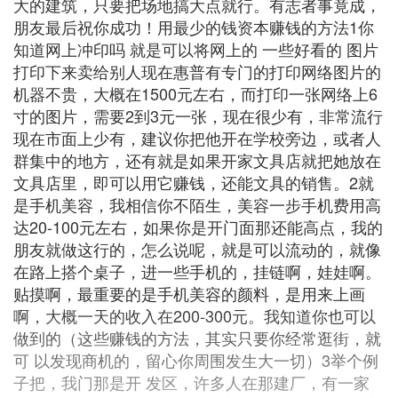
大的建筑，只要把场地搞大点就行。有志者事竟成，
朋友最后祝你成功！用最少的钱资本赚钱的方法1你
知道网上冲印吗 就是可以将网上的 一些好看的 图片
打印下来卖给别人现在惠普有专门的打印网络图片的
机器不贵，大概在1500元左右，而打印一张网络上6
寸的图片，需要2到3元一张，现在很少有，非常流行
现在市面上少有，建议你把他开在学校旁边，或者人
群集中的地方，还有就是如果开家文具店就把她放在
文具店里，即可以用它赚钱，还能文具的销售。2就
是手机美容，我相信你不陌生，美容一步手机费用高
达20-100元左右，如果你是开门面那还能高点，我的
朋友就做这行的，怎么说呢，就是可以流动的，就像
在路上搭个桌子，进一些手机的，挂链啊，娃娃啊。
贴摸啊，最重要的是手机美容的颜料，是用来上画
啊，大概一天的收入在200-300元。我知道你也可以
做到的（这些赚钱的方法，其实只要你经常逛街，就
可 以发现商机的，留心你周围发生大一切）3举个例
子把，我门那是开 发区，许多人在那建厂，有一家