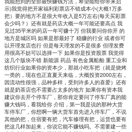
我能想到的全部最快赚钱方法，希望能给你带来启
示)我觉得把开家福利彩票店不错成本小(大概1万多
把）要的地方不是很大年收入是5万左右(每天买彩票
会少吗？）还有就是药店大概一年可能还要高点 我
见过35平米的药店一年可赚十万 但我要问你你开 的
地方是城区吗 如果是那最好了 稳赚的行业 或者你可
以开理发店也行 但是每天理发的不是很多 但理发费
用很高不妨可以选择一下 如果你是投资股票 我觉得
这几个版块不错 新能源 药品 有色金属船舶 重工业和
纺织行业如果你的资本少，那就小吃车把（就是烧烤
一类的，现在也正直夏天来临，大概投资2000左右，
因流动性很强，品种多样，受到许多人的喜爱）还有
就是奶茶店也不需要占太多的地方 如果你有资本我
建议你去开个停车厂，那你肯定要问了停车厂真的能
赚大钱吗，看我给你 介绍，第一我是说的那种大货
车停车厂，你想啊一辆大货车首先进入停车厂，不说
其他的把，住宿要有把，汽车修理有把，运货也要有
把这几样加起来，你说它能不赚钱吗。不需要建一些